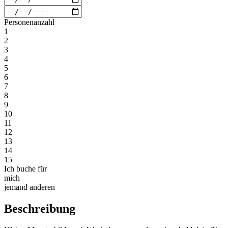
Personenanzahl
1
2
3
4
5
6
7
8
9
10
11
12
13
14
15
Ich buche für
mich
jemand anderen
Beschreibung