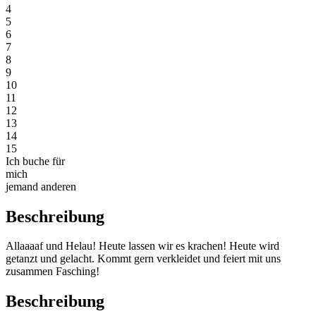
4
5
6
7
8
9
10
11
12
13
14
15
Ich buche für
mich
jemand anderen
Beschreibung
Allaaaaf und Helau! Heute lassen wir es krachen! Heute wird
getanzt und gelacht. Kommt gern verkleidet und feiert mit uns
zusammen Fasching!
Beschreibung