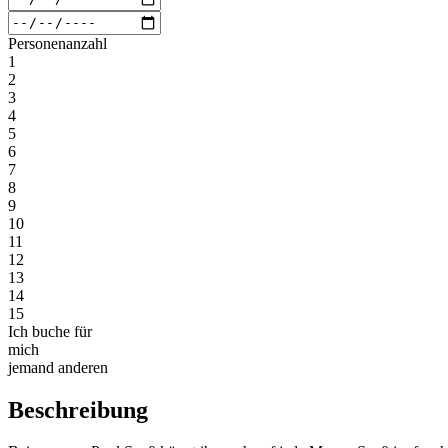
Personenanzahl
1
2
3
4
5
6
7
8
9
10
11
12
13
14
15
Ich buche für
mich
jemand anderen
Beschreibung