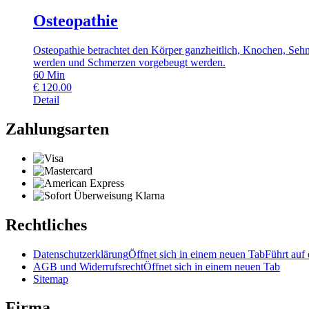
Osteopathie
Osteopathie betrachtet den Körper ganzheitlich, Knochen, Sehn
werden und Schmerzen vorgebeugt werden.
60
Min
€
120.00
Detail
Zahlungsarten
Rechtliches
Datenschutzerklärung
Öffnet sich in einem neuen Tab
Führt auf 
AGB und Widerrufsrecht
Öffnet sich in einem neuen Tab
Sitemap
Firma